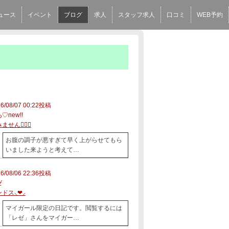
ュース
イベント
ブログ
求人
スタッフ求人
口コミ
WEB予約
6/08/07 00:22投稿
♡new!!
せん🙇🏻‍♀️
お腹の調子が悪すぎて早く上がらせてもら
いました来ようと考えて…
6/08/06 22:36投稿
ゼ
ドス⸜❤︎⸝‍
マイガール限定の日記です。閲覧するには
「レゼ」さんをマイガー…