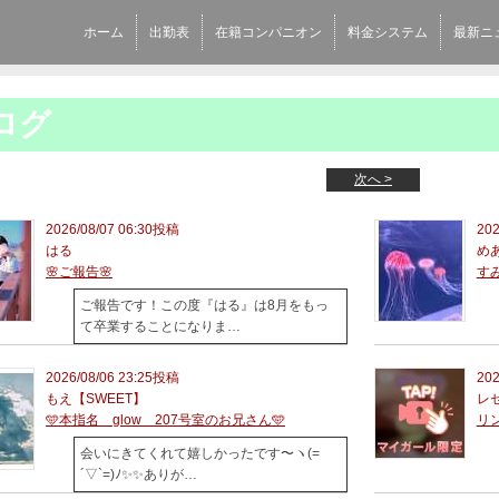
ホーム
出勤表
在籍コンパニオン
料金システム
最新ニ
ログ
次へ >
2026/08/07 06:30投稿
202
はる
めあ
🌸ご報告🌸
すみま
ご報告です！この度『はる』は8月をもっ
て卒業することになりま…
2026/08/06 23:25投稿
202
もえ【SWEET】
レ
🩵本指名 glow 207号室のお兄さん🩵
リン
会いにきてくれて嬉しかったです〜ヽ(=
´▽`=)ﾉ✨✨ありが…