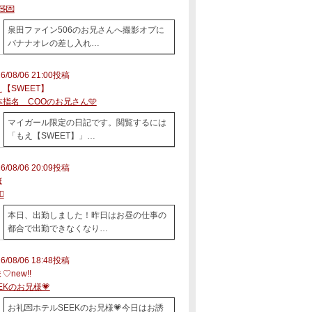
🧸💌
泉田ファイン506のお兄さんへ撮影オプに
バナナオレの差し入れ…
6/08/06 21:00投稿
【SWEET】
本指名 COOのお兄さん🩵
マイガール限定の日記です。閲覧するには
「もえ【SWEET】」…
6/08/06 20:09投稿
ほ
♀️
本日、出勤しました！昨日はお昼の仕事の
都合で出勤できなくなり…
6/08/06 18:48投稿
♡new!!
EKのお兄様💗
お礼💌ホテルSEEKのお兄様💗今日はお誘