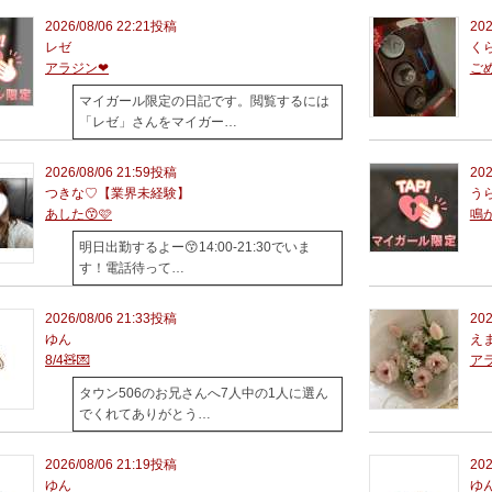
2026/08/06 22:21投稿
202
レゼ
く
アラジン‪‪❤︎‬
ご
マイガール限定の日記です。閲覧するには
「レゼ」さんをマイガー…
2026/08/06 21:59投稿
202
つきな♡【業界未経験】
う
あした😙🩷
鳴
明日出勤するよー😙14:00-21:30でいま
す！電話待って…
2026/08/06 21:33投稿
202
ゆん
えま
8/4🧸💌
ア
タウン506のお兄さんへ7人中の1人に選ん
でくれてありがとう…
2026/08/06 21:19投稿
202
ゆん
ゆ