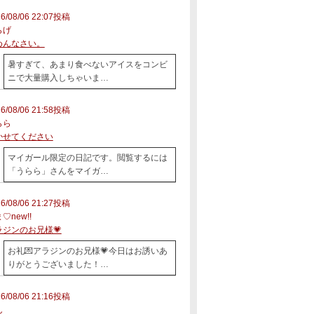
6/08/06 22:07投稿
らげ
めんなさい。
暑すぎて、あまり食べないアイスをコンビ
ニで大量購入しちゃいま…
6/08/06 21:58投稿
らら
かせてください
マイガール限定の日記です。閲覧するには
「うらら」さんをマイガ…
6/08/06 21:27投稿
♡new!!
ラジンのお兄様💗
お礼💌アラジンのお兄様💗今日はお誘いあ
りがとうございました！…
6/08/06 21:16投稿
ん