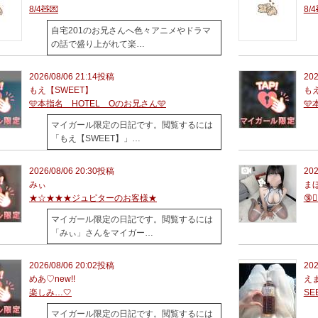
8/4🧸💌
8/4
自宅201のお兄さんへ色々アニメやドラマ
の話で盛り上がれて楽…
2026/08/06 21:14投稿
202
もえ【SWEET】
もえ
🩵本指名 HOTEL Oのお兄さん🩵
🩵
マイガール限定の日記です。閲覧するには
「もえ【SWEET】」…
2026/08/06 20:30投稿
202
みぃ
ま
★☆★★★ジュピターのお客様★
🔞👯‍
マイガール限定の日記です。閲覧するには
「みぃ」さんをマイガー…
2026/08/06 20:02投稿
202
めあ♡new!!
えま
楽しみ…‎🤍
SE
マイガール限定の日記です。閲覧するには